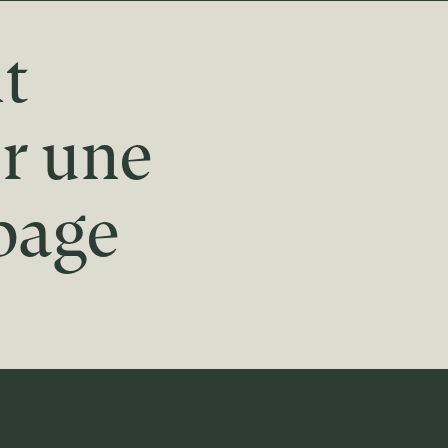
t
r une
page