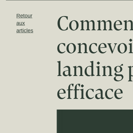
Commen
Retour
aux
articles
concevoi
landing 
efficace