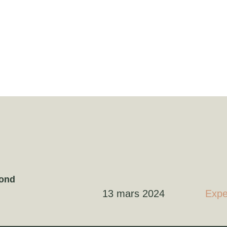
fond
13 mars 2024
Expe