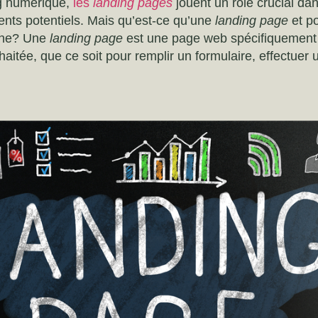
g numérique,
les
landing pages
jouent un rôle crucial da
ients potentiels. Mais qu’est-ce qu’une
landing page
et po
igne? Une
landing page
est une page web spécifiquement
haitée, que ce soit pour remplir un formulaire, effectuer