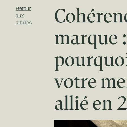
Cohéren
Retour
aux
articles
marque 
pourquoi
votre me
allié en 