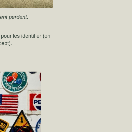
rent perdent
.
our les identifier (on
cept).